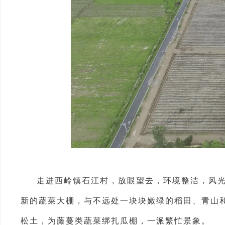
走进西岭镇石江村，放眼望去，环境整洁，风
新的蔬菜大棚，与不远处一块块嫩绿的稻田、青山
松土，为藤蔓类蔬菜绑扎瓜棚，一派繁忙景象。