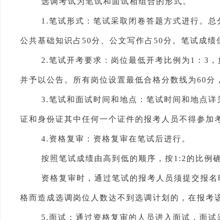
选调考试为笔试
和面试相组合的形式
。
1.
笔试形式：笔试采取闭卷答题方式进行
。总分
公共基础知
识占
50分
、公文写作占
50
分
。笔试成绩
2.
笔试开考要求：
岗位
最低开考比例为1：
3
，
并予以公告。
所有岗位设置最低合格分数线为
60分
3.
笔试
和面试
时间
和
地点：
笔试时间和
地点详
证和身份证其中任何一个证件的报考人员不得参加
4.
资格复审：资格
复审
在笔试后进行
。
按照笔试成绩由高到低的顺序，
按1:2的比例
资格
复审时，
通过笔试的报考人员须提
交
报名
格而造成
选调
岗位人数达不到
选调
计划的，在报考
5.面试：通过资格复审的人员进入面试，面