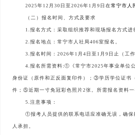
202
5
年
12
月
30
日至
2026年1
月
9
日在
常宁市
人
（二）报名
时
间、方式及要求
1.报名方式：采取
组织推荐和现场报名
方式进
2.
报名地点：常宁市人社局
406室报名。
3
.报名时间：
202
6
年
1
月
4
日至
1
月
9日
止（工
4
.
报名所需资料
:
①
《常宁市20
25
年
事业单位
身份证（原件和正反面复印件）；③学历学位证书
件；
⑤
近期一寸免冠彩色照片2张
。
所需报名资料一
5.
注意事项：
①报考
人员
提供的联系电话应准确无误，确保
人承担。