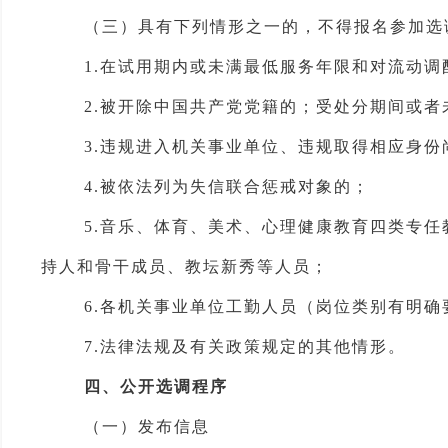
（三）
具有下列情形之一的，
不得
报名参加选
1.
在试用期
内或
未满最低服务年限
和
对流动调
2.
被开除中国共产党党籍的；
受处分期间或者
3.
违规进入机关事业单位、违规取得相应身份
4.
被依法列为失信联合惩戒对象的
；
5.
音乐、体育、美术、心理健康教育四类专任
持人和骨干成员、教坛新秀
等
人员
；
6.各机关事业单位工勤人员（岗位类别有明确
7.
法律法规及有关政策规定的其他情形。
四
、公开选调程序
（一）发布信息