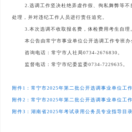
2.选调工作
坚决杜绝弄虚作假、徇私舞弊等不
处理，并对违纪工作人员进行责任追究。
3
.
本次选调
不收取
报名费
，
体检费
用
考生
自理
本公告
由
常宁市事业单位
公开选调工作
专班
办
咨询电话：
常宁市人社局
0734-2676830
。
监督电话
：常宁市纪委监委
0734-7229635
。
附件1：常宁市2025年第二批公开选调事业单位工
附件2：常宁市2025年第二批公开选调事业单位工
附件3：湖南省2025年考试录用公务员专业指导目