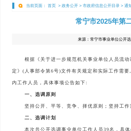
当前页面：
首页
>
政务公开
>
市政府信息公开目录
>
通
常宁市2025年
来源：
常宁市事业单位公开选
根据《关于进一步规范机关事业单位人员流动调配
定》(人事部令第6号)文件有关规定和实际工作需要
内工作人员
，
具体
事项
公告如下
:
一、
选调原则
坚持公开、平等、竞争、择优原则
；
坚持工作
二
、选调
计划
本次共
公开选调
事业单位工作
人员
39
名
，
具体