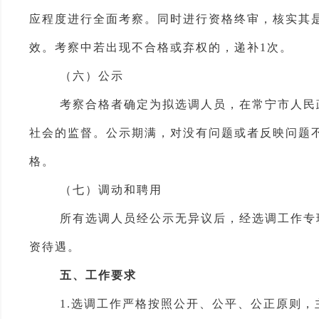
应程度进行全面考察。同时进行资格终审，核实其
效。考察中若出现不合格或弃权的，
递补
1次
。
（
六
）公示
考察合格者
确定为拟选调人员，在
常宁市人民
社会的监督。公示期满
，
对没有问题或者反映问题
格。
（七）调动和
聘用
所有
选调人员
经公示无异议后，
经
选调工作专
资待遇。
五
、工作要求
1.
选调工作
严格按照公开、公平、公正原则，