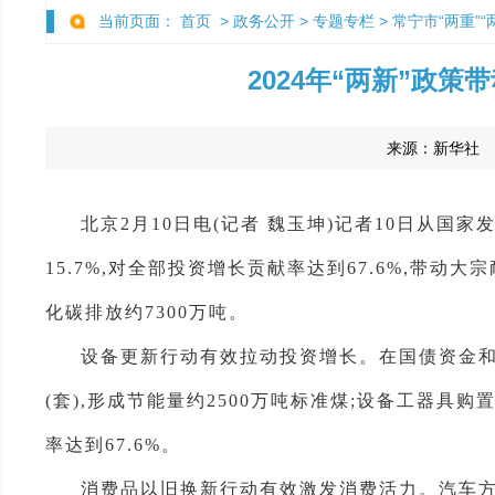
当前页面：
首页
>
政务公开
>
专题专栏
>
常宁市“两重”
2024年“两新”政策
来源：
新华社
发
北京2月10日电(记者 魏玉坤)记者10日从国家
15.7%,对全部投资增长贡献率达到67.6%,带动
化碳排放约7300万吨。
设备更新行动有效拉动投资增长。在国债资金和其
(套),形成节能量约2500万吨标准煤;设备工器具购
率达到67.6%。
消费品以旧换新行动有效激发消费活力。汽车方面